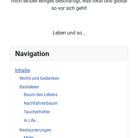
mich aktuell einiges beschäftigt, was lokal und global
so vor sich geht!
Leben und so...
Navigation
Inhalte
Worte und Gedanken
Basteleien
Baum des Lebens
Nachfahrenbaum
Taucherhöhle
In Life...
Restaurierungen
Miele